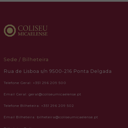
your
interests
and
behavior as
you visit our
site, you
increase the
chance of
seeing
personalized
content and
offers.
Sede / Bilheteira
Rua de Lisboa s/n 9500-216 Ponta Delgada
Telefone Geral: +351 296 209 500
Email Geral: geral@coliseumicaelense.pt
Telefone Bilheteira: +351 296 209 502
Email Bilheteira: bilheteira@coliseumicaelense.pt