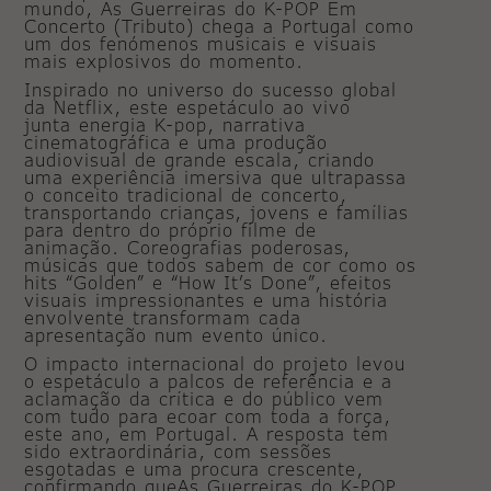
mundo, As Guerreiras do K-POP Em
Concerto (Tributo) chega a Portugal como
um dos fenómenos musicais e visuais
mais explosivos do momento.
Inspirado no universo do sucesso global
da Netflix, este espetáculo ao vivo
junta energia K-pop, narrativa
cinematográfica e uma produção
audiovisual de grande escala, criando
uma experiência imersiva que ultrapassa
o conceito tradicional de concerto,
transportando crianças, jovens e famílias
para dentro do próprio filme de
animação. Coreografias poderosas,
músicas que todos sabem de cor como os
hits “Golden” e “How It’s Done”, efeitos
visuais impressionantes e uma história
envolvente transformam cada
apresentação num evento único.
O impacto internacional do projeto levou
o espetáculo a palcos de referência e a
aclamação da crítica e do público vem
com tudo para ecoar com toda a força,
este ano, em Portugal. A resposta tem
sido extraordinária, com sessões
esgotadas e uma procura crescente,
confirmando queAs Guerreiras do K-POP