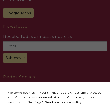
Bilheteira Online
Google Maps
Newsletter
Receba todas as nossas notícias
Redes Sociais
We serve cookies. If you think that's ok, just click "Accept
all". You can also choose what kind of cookies you want
by clicking "Settings".
Read our cookie policy
© 2024 Todos os direitos reservados
Accional