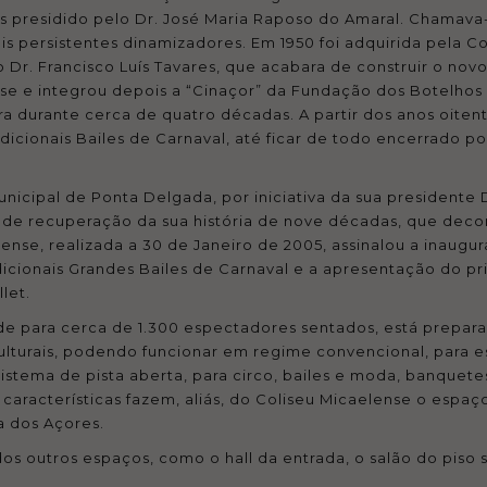
es presidido pelo Dr. José Maria Raposo do Amaral. Chamava
is persistentes dinamizadores. Em 1950 foi adquirida pela
o Dr. Francisco Luís Tavares, que acabara de construir o no
nse e integrou depois a “Cinaçor” da Fundação dos Botelhos
ra durante cerca de quatro décadas. A partir dos anos oite
icionais Bailes de Carnaval, até ficar de todo encerrado 
icipal de Ponta Delgada, por iniciativa da sua presidente D
de recuperação da sua história de nove décadas, que deco
nse, realizada a 30 de Janeiro de 2005, assinalou a inaugura
dicionais Grandes Bailes de Carnaval e a apresentação do 
let.
e para cerca de 1.300 espectadores sentados, está prepara
culturais, podendo funcionar em regime convencional, para 
sistema de pista aberta, para circo, bailes e moda, banquet
 características fazem, aliás, do Coliseu Micaelense o esp
 dos Açores.
dos outros espaços, como o hall da entrada, o salão do piso s