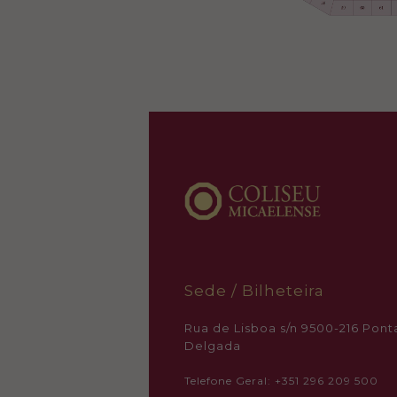
Sede / Bilheteira
Rua de Lisboa s/n 9500-216 Pont
Delgada
Telefone Geral: +351 296 209 500