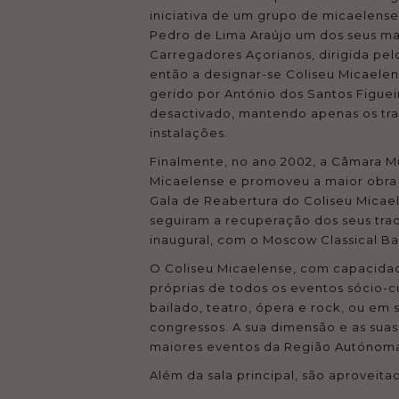
iniciativa de um grupo de micaelens
Pedro de Lima Araújo um dos seus ma
Carregadores Açorianos, dirigida pel
então a designar-se Coliseu Micaele
gerido por António dos Santos Figuei
desactivado, mantendo apenas os trad
instalações.
Finalmente, no ano 2002, a Câmara Mun
Micaelense e promoveu a maior obra 
Gala de Reabertura do Coliseu Micaele
seguiram a recuperação dos seus tra
inaugural, com o Moscow Classical Bal
O Coliseu Micaelense, com capacidad
próprias de todos os eventos sócio-
bailado, teatro, ópera e rock, ou em 
congressos. A sua dimensão e as suas
maiores eventos da Região Autónoma
Além da sala principal, são aproveita