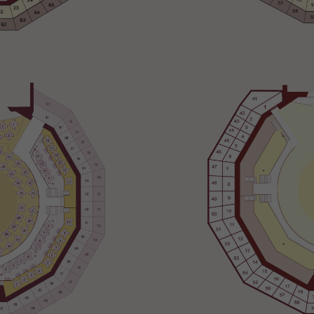
Necessary
These
cookies
are not
optional.
They are
needed
for the
website to