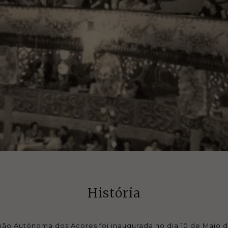
História
ião Autónoma dos Açores foi inaugurada no dia 10 de Maio d