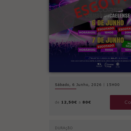
Sábado, 6 Junho, 2026
|
15H00
Co
de
12,50€
a
80€
DURAçãO