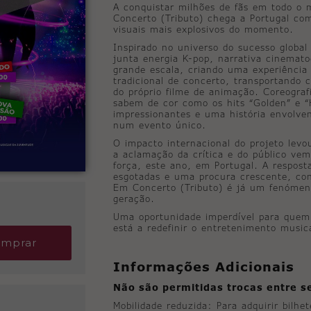
A conquistar milhões de fãs em todo o
Concerto (Tributo) chega a Portugal c
visuais mais explosivos do momento.
Inspirado no universo do sucesso global 
junta energia K-pop, narrativa cinemato
grande escala, criando uma experiência 
tradicional de concerto, transportando c
do próprio filme de animação. Coreograf
sabem de cor como os hits “Golden” e “H
impressionantes e uma história envolv
num evento único.
O impacto internacional do projeto levo
a aclamação da crítica e do público ve
força, este ano, em Portugal. A respost
esgotadas e uma procura crescente, co
Em Concerto (Tributo) é já um fenómen
geração.
Uma oportunidade imperdível para quem
está a redefinir o entretenimento music
mprar
Informações Adicionais
Não são permitidas trocas entre s
Mobilidade reduzida: Para adquirir bilhe