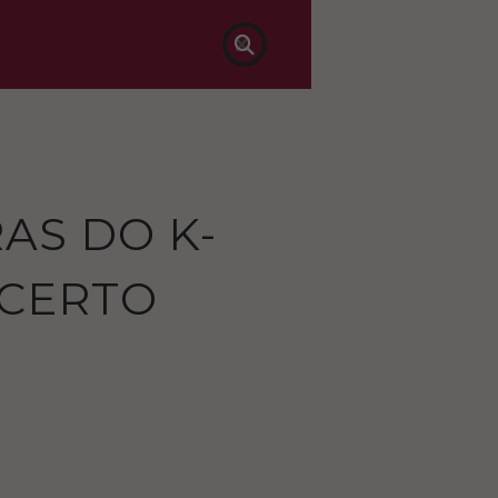

AS DO K-
CERTO