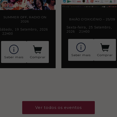
SUMMER OFF, RADIO ON
BAIÃO D’OXIGÉNIO – 25/09
2026
Sexta-feira, 25 Setembro,
Sábado, 19 Setembro, 2026
2026
|
21H00
|
22H00
Saber mais
Comprar
Saber mais
Comprar
Ver todos os eventos