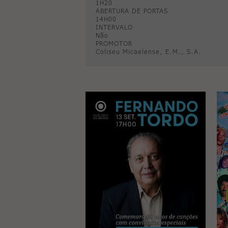
1H20
ABERTURA DE PORTAS
14H00
INTERVALO
Não
PROMOTOR
Coliseu Micaelense, E.M., S.A.