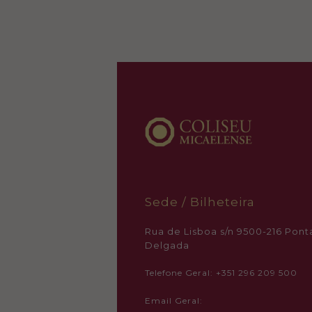
Sede / Bilheteira
Rua de Lisboa s/n 9500-216 Pont
Delgada
Telefone Geral: +351 296 209 500
Email Geral: