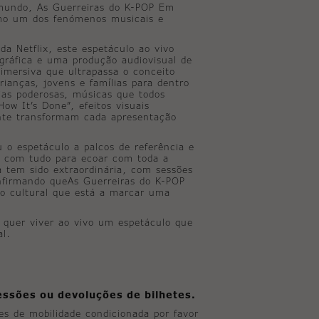
 mundo, As Guerreiras do K-POP Em
omo um dos fenómenos musicais e
da Netflix, este espetáculo ao vivo
gráfica e uma produção audiovisual de
imersiva que ultrapassa o conceito
rianças, jovens e famílias para dentro
ias poderosas, músicas que todos
ow It’s Done”, efeitos visuais
ente transformam cada apresentação
u o espetáculo a palcos de referência e
m com tudo para ecoar com toda a
a tem sido extraordinária, com sessões
nfirmando queAs Guerreiras do K-POP
o cultural que está a marcar uma
 quer viver ao vivo um espetáculo que
al.
essões ou devoluções de bilhetes.
tes de mobilidade condicionada por favor