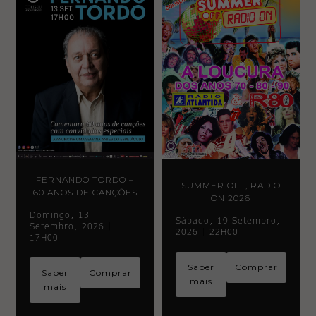
Necessary
These
cookies
are not
optional.
They are
FERNANDO TORDO –
needed
SUMMER OFF, RADIO
for the
60 ANOS DE CANÇÕES
ON 2026
website to
function.
Domingo, 13
Sábado, 19 Setembro,
Setembro, 2026
|
2026
|
22H00
17H00
Statistics
Saber
Comprar
In order for
Saber
Comprar
us to
mais
mais
improve the
website's
functionality