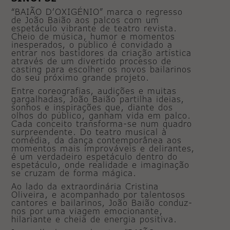
“BAIÃO D’OXIGÉNIO” marca o regresso
de João Baião aos palcos com um
espetáculo vibrante de teatro revista.
Cheio de música, humor e momentos
inesperados, o público é convidado a
entrar nos bastidores da criação artística
através de um divertido processo de
casting para escolher os novos bailarinos
do seu próximo grande projeto.
Entre coreografias, audições e muitas
gargalhadas, João Baião partilha ideias,
sonhos e inspirações que, diante dos
olhos do público, ganham vida em palco.
Cada conceito transforma-se num quadro
surpreendente. Do teatro musical à
comédia, da dança contemporânea aos
momentos mais improváveis e delirantes,
é um verdadeiro espetáculo dentro do
espetáculo, onde realidade e imaginação
se cruzam de forma mágica.
Ao lado da extraordinária Cristina
Oliveira, e acompanhado por talentosos
cantores e bailarinos, João Baião conduz-
nos por uma viagem emocionante,
hilariante e cheia de energia positiva.