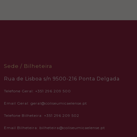
By sharing
your
interests
and
behavior as
you visit our
site, you
increase the
chance of
seeing
personalized
content and
offers.
Sede / Bilheteira
Rua de Lisboa s/n 9500-216 Ponta Delgada
Telefone Geral: +351 296 209 500
Email Geral: geral@coliseumicaelense.pt
Telefone Bilheteira: +351 296 209 502
Email Bilheteira: bilheteira@coliseumicaelense.pt