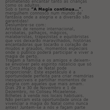
prometendo encantar tanto as crianças
como os adultos.
Sob o tema
“A Magia continua…”
,
mergulhem connosco num mundo de
fantasia onde a alegria e a diversão são
garantidas!
Deslumbre-se com:
Artistas de renome internacional,
acrobatas, palhaços, mágicos,
malabaristas, trapezistas e equilibristas
que vos deixarão maravilhados, histórias
encantadoras que tocarão o coração de
miúdos e graúdos, momentos especiais
onde o público poderá participar e viver a
magia de perto.
Tragam a família e os amigos e deixem-
se envolver pelo espírito natalício que só
o Circo Mágico de Natal pode
proporcionar. Este espetáculo é a
oportunidade perfeita para criar memórias
inesquecíveis e partilhar momentos de
alegria com aqueles que mais amam.
Dias 29 e 30 de Novembro e 1 de
Dezembro, no Coliseu Micaelense.
Bilhetes à venda nos locais habituais.
Não percam esta oportunidade única de
vivenciar a magia do Natal como nunca
antes! Juntem-se a nós e façam parte