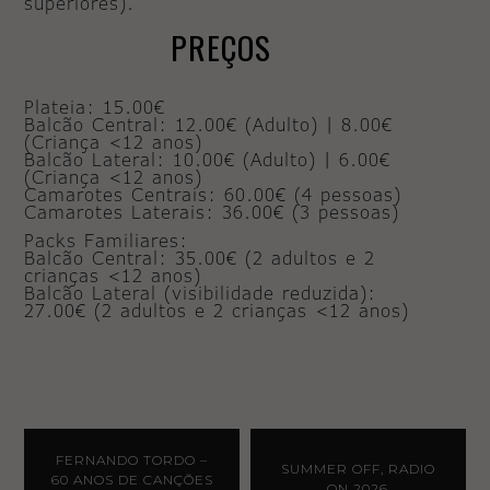
superiores).
PREÇOS
Plateia: 15.00€
Balcão Central: 12.00€ (Adulto) | 8.00€
(Criança <12 anos)
Balcão Lateral: 10.00€ (Adulto) | 6.00€
(Criança <12 anos)
Camarotes Centrais: 60.00€ (4 pessoas)
Camarotes Laterais: 36.00€ (3 pessoas)
Packs Familiares:
Balcão Central: 35.00€ (2 adultos e 2
crianças <12 anos)
Balcão Lateral (visibilidade reduzida):
27.00€ (2 adultos e 2 crianças <12 anos)
FERNANDO TORDO –
SUMMER OFF, RADIO
60 ANOS DE CANÇÕES
ON 2026