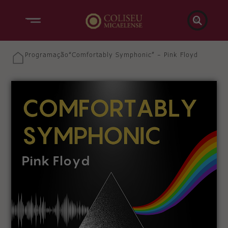

Programação
“Comfortably Symphonic” – Pink Floyd