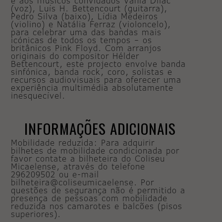
e aos músicos convidados Vânia Dilac
(voz), Luís H. Bettencourt (guitarra),
Pedro Silva (baixo), Lídia Medeiros
(violino) e Natália Ferraz (violoncelo),
para celebrar uma das bandas mais
icónicas de todos os tempos – os
britânicos Pink Floyd. Com arranjos
originais do compositor Hélder
Bettencourt, este projecto envolve banda
sinfónica, banda rock, coro, solistas e
recursos audiovisuais para oferecer uma
experiência multimédia absolutamente
inesquecível.
INFORMAÇÕES ADICIONAIS
Mobilidade reduzida: Para adquirir
bilhetes de mobilidade condicionada por
favor contate a bilheteira do Coliseu
Micaelense, através do telefone
296209502 ou e-mail
bilheteira@coliseumicaelense. Por
questões de segurança não é permitido a
presença de pessoas com mobilidade
reduzida nos camarotes e balcões (pisos
superiores).