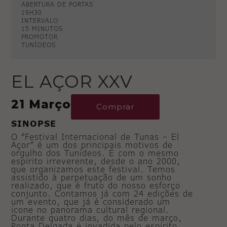
ABERTURA DE PORTAS
19H30
INTERVALO
15 MINUTOS
PROMOTOR
TUNÍDEOS
EL AÇOR XXV
21 Março
Comprar
SINOPSE
O “Festival Internacional de Tunas – El
Açor” é um dos principais motivos de
orgulho dos Tunídeos. É com o mesmo
espírito irreverente, desde o ano 2000,
que organizamos este festival. Temos
assistido à perpetuação de um sonho
realizado, que é fruto do nosso esforço
conjunto. Contamos já com 24 edições de
um evento, que já é considerado um
ícone no panorama cultural regional.
Durante quatro dias, do mês de março,
Ponta Delgada é invadida pelo espírito