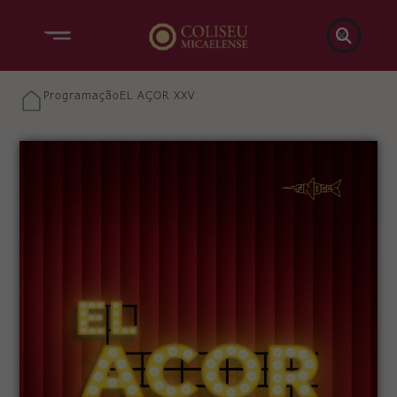

Programação
EL AÇOR XXV