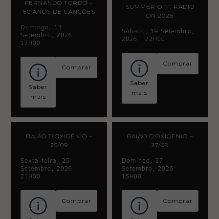
FERNANDO TORDO –
SUMMER OFF, RADIO
60 ANOS DE CANÇÕES
ON 2026
Domingo, 13
Sábado, 19 Setembro,
Setembro, 2026
|
2026
|
22H00
17H00
Comprar
Comprar
Saber
Saber
mais
mais
BAIÃO D’OXIGÉNIO –
BAIÃO D’OXIGÉNIO –
Necessary
25/09
27/09
These
cookies
Sexta-feira, 25
Domingo, 27
are not
Setembro, 2026
|
Setembro, 2026
|
optional.
21H00
15H00
They are
needed
for the
Comprar
Comprar
website to
function.