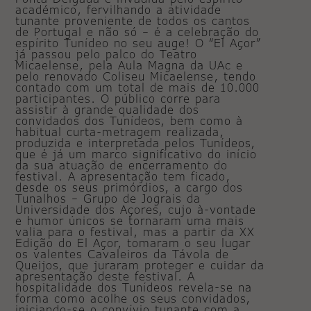
académico, fervilhando a atividade
tunante proveniente de todos os cantos
de Portugal e não só – é a celebração do
espírito Tunídeo no seu auge! O “El Açor”
já passou pelo palco do Teatro
Micaelense, pela Aula Magna da UAc e
pelo renovado Coliseu Micaelense, tendo
contado com um total de mais de 10.000
participantes. O público corre para
assistir à grande qualidade dos
convidados dos Tunídeos, bem como à
habitual curta-metragem realizada,
produzida e interpretada pelos Tunídeos,
que é já um marco significativo do início
da sua atuação de encerramento do
festival. A apresentação tem ficado,
desde os seus primórdios, a cargo dos
Tunalhos – Grupo de Jograis da
Universidade dos Açores, cujo à-vontade
e humor únicos se tornaram uma mais
valia para o festival, mas a partir da XX
Edição do El Açor, tomaram o seu lugar
os valentes Cavaleiros da Távola de
Queijos, que juraram proteger e cuidar da
apresentação deste festival. A
hospitalidade dos Tunídeos revela-se na
forma como acolhe os seus convidados,
iniciando-se o convívio tunante com a