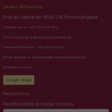
will
disappear
Sede / Bilheteira
from the
website.
Rua de Lisboa s/n 9500-216 Ponta Delgada
Telefone Geral: +351 296 209 500
Marketing
By sharing
your
Email Geral: geral@coliseumicaelense.pt
interests
and
Telefone Bilheteira: +351 296 209 502
behavior as
you visit our
site, you
Email Bilheteira: bilheteira@coliseumicaelense.pt
increase the
chance of
seeing
Bilheteira Online
personalized
content and
offers.
Google Maps
Newsletter
Receba todas as nossas notícias