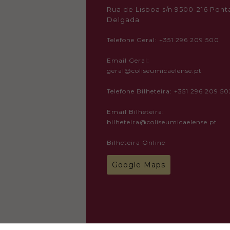
Rua de Lisboa s/n 9500-216 Pont
Delgada
Telefone Geral: +351 296 209 500
Email Geral:
geral@coliseumicaelense.pt
Telefone Bilheteira: +351 296 209 50
Email Bilheteira:
bilheteira@coliseumicaelense.pt
Bilheteira Online
Google Maps
© 2024 Todos os direitos reservado