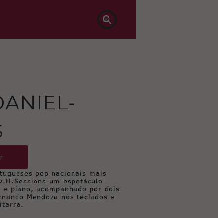

ANIEL-
S
r
rtugueses pop nacionais mais
 V.H.Sessions um espetáculo
ra e piano, acompanhado por dois
ernando Mendoza nos teclados e
itarra.