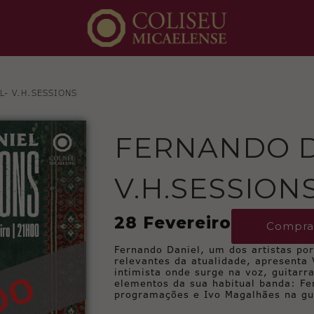
L- V.H.SESSIONS
FERNANDO D
V.H.SESSION
28 Fevereiro
Compra
Fernando Daniel, um dos artistas po
relevantes da atualidade, apresenta
intimista onde surge na voz, guitar
elementos da sua habitual banda: F
programações e Ivo Magalhães na gu