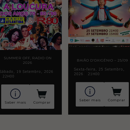
SUMMER OFF, RADIO ON
BAIÃO D’OXIGÉNIO – 25/09
2026
Sexta-feira, 25 Setembro,
Sábado, 19 Setembro, 2026
2026
|
21H00
|
22H00
Saber mais
Comprar
Saber mais
Comprar