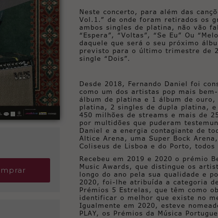
Neste concerto, para além das cançõ
Vol.1.” de onde foram retirados os 
ambos singles de platina, não vão fa
“Espera”, “Voltas”, “Se Eu” Ou “Mel
daquele que será o seu próximo álb
previsto para o último trimestre de
single “Dois”.
Desde 2018, Fernando Daniel foi con
como um dos artistas pop mais bem-
álbum de platina e 1 álbum de ouro, 
platina, 2 singles de dupla platina, 
450 milhões de streams e mais de 25
por multidões que puderam testemun
Daniel e a energia contagiante de t
Altice Arena, uma Super Bock Arena
Coliseus de Lisboa e do Porto, todos
Recebeu em 2019 e 2020 o prémio Be
Music Awards, que distingue os arti
mprar
longo do ano pela sua qualidade e po
2020, foi-lhe atribuída a categoria 
Prémios 5 Estrelas, que têm como ob
identificar o melhor que existe no m
Igualmente em 2020, esteve nomead
PLAY, os Prémios da Música Portugue