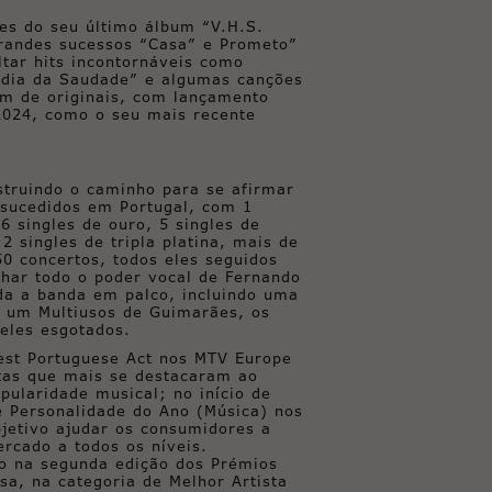
es do seu último álbum “V.H.S.
grandes sucessos “Casa” e Prometo”
ltar hits incontornáveis como
odia da Saudade” e algumas canções
um de originais, com lançamento
 2024, como o seu mais recente
struindo o caminho para se afirmar
sucedidos em Portugal, com 1
6 singles de ouro, 5 singles de
e 2 singles de tripla platina, mais de
0 concertos, todos eles seguidos
har todo o poder vocal de Fernando
oda a banda em palco, incluindo uma
, um Multiusos de Guimarães, os
 eles esgotados.
st Portuguese Act nos MTV Europe
stas que mais se destacaram ao
pularidade musical; no início de
de Personalidade do Ano (Música) nos
jetivo ajudar os consumidores a
ercado a todos os níveis.
o na segunda edição dos Prémios
sa, na categoria de Melhor Artista