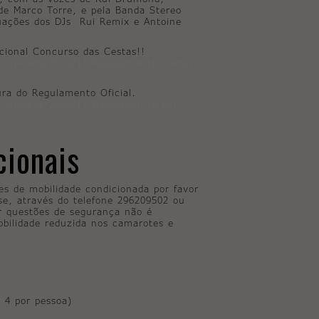
de Marco Torre, e pela Banda Stereo
tuações dos DJs Rui Remix e Antoine
icional Concurso das Cestas!!
nt/uploads/2024/11/Regulamento-cestas-
ura do Regulamento Oficial.
nt/uploads/2024/11/Regulamento.pdf
cionais
tes de mobilidade condicionada por favor
nse, através do telefone 296209502 ou
or questões de segurança não é
bilidade reduzida nos camarotes e
e 4 por pessoa)