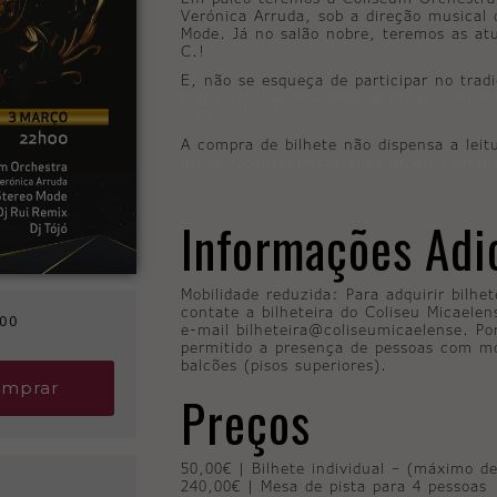
Verónica Arruda, sob a direção musical 
Mode. Já no salão nobre, teremos as a
C.!
E, não se esqueça de participar no trad
https://coliseumicaelense.pt/wp-conte
Carnaval.pdf
A compra de bilhete não dispensa a leit
https://coliseumicaelense.pt/wp-conte
Informações Adi
Mobilidade reduzida: Para adquirir bilhe
contate a bilheteira do Coliseu Micaele
:00
e-mail bilheteira@coliseumicaelense. P
permitido a presença de pessoas com mo
balcões (pisos superiores).
mprar
Preços
50,00€ | Bilhete individual – (máximo d
240,00€ | Mesa de pista para 4 pessoas