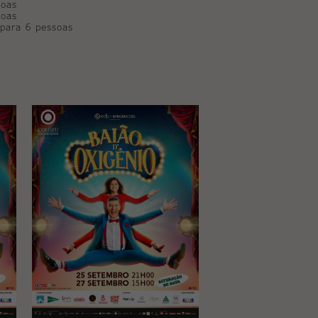
soas
soas
 para 6 pessoas