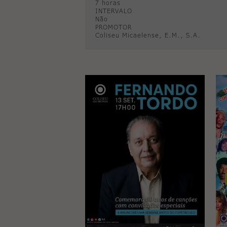
7 horas
INTERVALO
Não
PROMOTOR
Coliseu Micaelense, E.M., S.A.