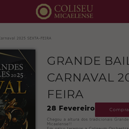
Carnaval 2025 SEXTA-FEIRA
GRANDE BAI
CARNAVAL 20
FEIRA
28 Fevereiro
Compra
Chegou a altura dos tradicionais Grande
Micaelense!!
Em palco teremos a Coliseum Orchestr