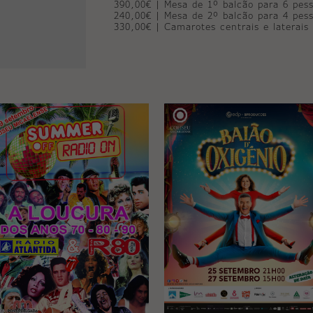
390,00€ | Mesa de 1º balcão para 6 pes
240,00€ | Mesa de 2º balcão para 4 pes
330,00€ | Camarotes centrais e laterais