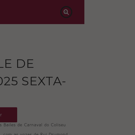

LE DE
25 SEXTA-
r
s Bailes de Carnaval do Coliseu
a, com as vozes de Rui Drumond,