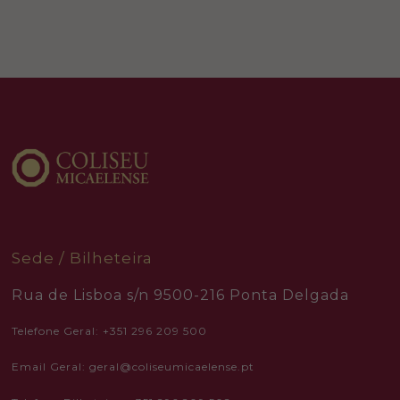
website's
functionality
and
structure,
based on
how the
website is
used.
Experience
In order for
our website
to perform
as well as
possible
during your
Sede / Bilheteira
visit. If you
refuse these
cookies,
Rua de Lisboa s/n 9500-216 Ponta Delgada
some
functionality
will
Telefone Geral: +351 296 209 500
disappear
from the
website.
Email Geral: geral@coliseumicaelense.pt