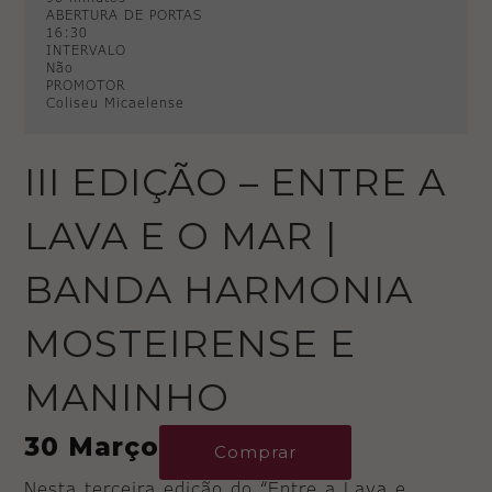
ABERTURA DE PORTAS
16:30
INTERVALO
Não
PROMOTOR
Coliseu Micaelense
III EDIÇÃO – ENTRE A
LAVA E O MAR |
BANDA HARMONIA
MOSTEIRENSE E
MANINHO
30 Março
Comprar
Nesta terceira edição do “Entre a Lava e