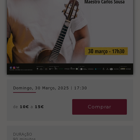
Domingo, 30 Março, 2025
|
17:30
Comprar
de
10€
a
15€
DURAçãO
90 minutos