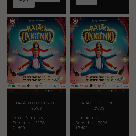
mais
BAIÃO D’OXIGÉNIO –
BAIÃO D’OXIGÉNIO –
Necessary
25/09
27/09
These
cookies
Sexta-feira, 25
Domingo, 27
are not
Setembro, 2026
|
Setembro, 2026
|
optional.
21H00
15H00
They are
needed