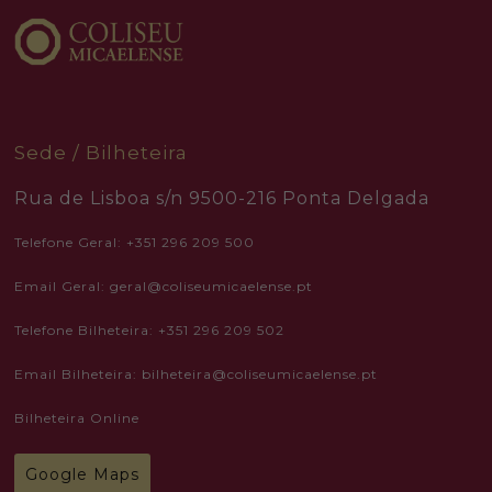
refuse these
cookies,
some
functionality
will
disappear
from the
website.
Sede / Bilheteira
Marketing
Rua de Lisboa s/n 9500-216 Ponta Delgada
By sharing
your
interests
Telefone Geral: +351 296 209 500
and
behavior as
Email Geral: geral@coliseumicaelense.pt
you visit our
site, you
increase the
Telefone Bilheteira: +351 296 209 502
chance of
seeing
personalized
Email Bilheteira: bilheteira@coliseumicaelense.pt
content and
offers.
Bilheteira Online
Google Maps