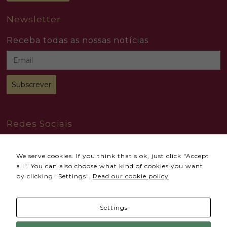
Newsletter
Receba todas as nossas notícias
Redes Sociais
We serve cookies. If you think that's ok, just click "Accept
all". You can also choose what kind of cookies you want
by clicking "Settings".
Read our cookie policy
© 2024 Todos os direitos reservados
Accional
Settings
Termos e Condições
Política de Privacidade