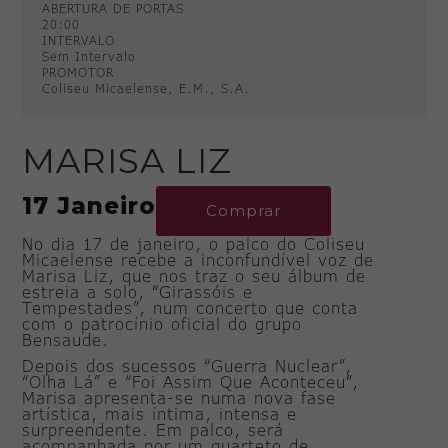
ABERTURA DE PORTAS
20:00
INTERVALO
Sem Intervalo
PROMOTOR
Coliseu Micaelense, E.M., S.A.
MARISA LIZ
17 Janeiro
Comprar
No dia 17 de janeiro, o palco do Coliseu
Micaelense recebe a inconfundível voz de
Marisa Liz, que nos traz o seu álbum de
estreia a solo, “Girassóis e
Tempestades”, num concerto que conta
com o patrocínio oficial do grupo
Bensaude.
Depois dos sucessos “Guerra Nuclear”,
“Olha Lá” e “Foi Assim Que Aconteceu”,
Marisa apresenta-se numa nova fase
artística, mais íntima, intensa e
surpreendente. Em palco, será
acompanhada por um quarteto de