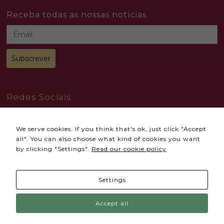
you visit our
Receba todas as nossas notícias
site, you
increase the
chance of
seeing
personalized
content and
offers.
Redes Sociais
We serve cookies. If you think that's ok, just click "Accept
all". You can also choose what kind of cookies you want
by clicking "Settings".
Read our cookie policy
© 2024 Todos os direitos reservados
Accional
Settings
Termos e Condições
Política de Privacidade
Política de Cookies
Livro de Reclamações
Accept all