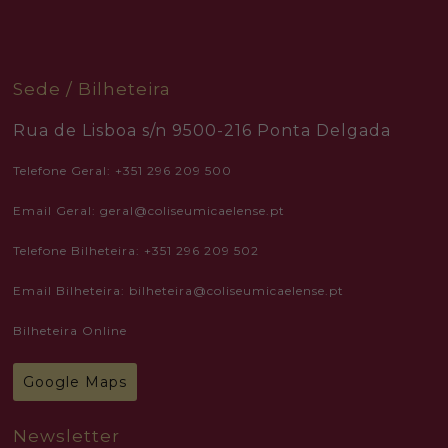
website is
used.
Experience
Sede / Bilheteira
In order for
our website
to perform
Rua de Lisboa s/n 9500-216 Ponta Delgada
as well as
possible
Telefone Geral: +351 296 209 500
during your
visit. If you
refuse these
Email Geral: geral@coliseumicaelense.pt
cookies,
some
functionality
Telefone Bilheteira: +351 296 209 502
will
disappear
Email Bilheteira: bilheteira@coliseumicaelense.pt
from the
website.
Bilheteira Online
Marketing
Google Maps
By sharing
your
interests
and
Newsletter
behavior as