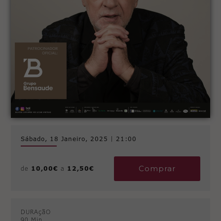
Sábado, 18 Janeiro, 2025
|
21:00
Comprar
de
10,00€
a
12,50€
DURAçãO
90 Min