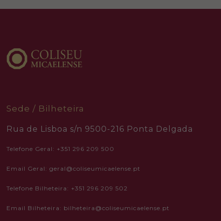
during your
visit. If you
refuse these
cookies,
some
functionality
will
disappear
from the
website.
Marketing
Sede / Bilheteira
By sharing
your
interests
Rua de Lisboa s/n 9500-216 Ponta Delgada
and
behavior as
Telefone Geral: +351 296 209 500
you visit our
site, you
increase the
Email Geral: geral@coliseumicaelense.pt
chance of
seeing
personalized
Telefone Bilheteira: +351 296 209 502
content and
offers.
Email Bilheteira: bilheteira@coliseumicaelense.pt