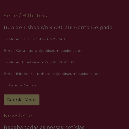
functionality
will
disappear
Sede / Bilheteira
from the
website.
Rua de Lisboa s/n 9500-216 Ponta Delgada
Marketing
Telefone Geral: +351 296 209 500
By sharing
your
Email Geral: geral@coliseumicaelense.pt
interests
and
behavior as
Telefone Bilheteira: +351 296 209 502
you visit our
site, you
increase the
Email Bilheteira: bilheteira@coliseumicaelense.pt
chance of
seeing
Bilheteira Online
personalized
content and
offers.
Google Maps
Newsletter
Receba todas as nossas notícias