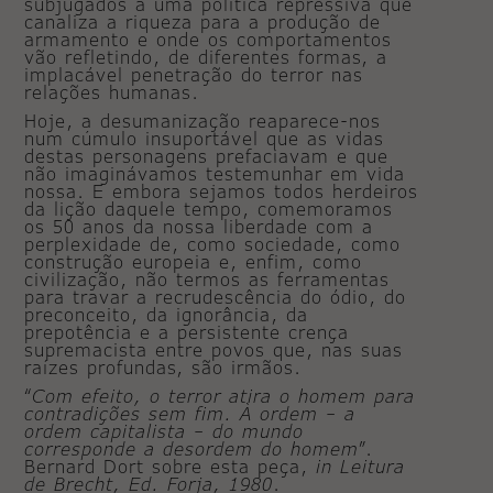
subjugados a uma política repressiva que
canaliza a riqueza para a produção de
armamento e onde os comportamentos
vão refletindo, de diferentes formas, a
implacável penetração do terror nas
relações humanas.
Hoje, a desumanização reaparece-nos
num cúmulo insuportável que as vidas
destas personagens prefaciavam e que
não imaginávamos testemunhar em vida
nossa. E embora sejamos todos herdeiros
da lição daquele tempo, comemoramos
os 50 anos da nossa liberdade com a
perplexidade de, como sociedade, como
construção europeia e, enfim, como
civilização, não termos as ferramentas
para travar a recrudescência do ódio, do
preconceito, da ignorância, da
prepotência e a persistente crença
supremacista entre povos que, nas suas
raízes profundas, são irmãos.
“
Com efeito, o terror atira o homem para
contradições sem fim. À ordem – a
ordem capitalista – do mundo
corresponde a desordem do homem
”.
Bernard Dort sobre esta peça,
in
Leitura
de Brecht, Ed. Forja, 1980
.