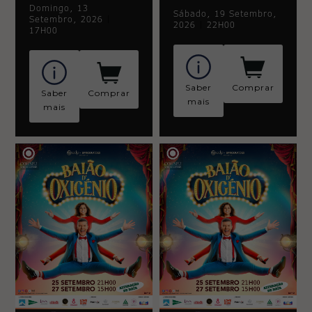
Domingo, 13
Sábado, 19 Setembro,
Setembro, 2026
|
2026
|
22H00
17H00
Saber
Comprar
Saber
Comprar
mais
mais
Necessary
These