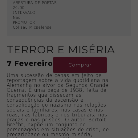
ABERTURA DE PORTAS
20:00
INTERVALO
Não
PROMOTOR
Coliseu Micaelense
TERROR E MISÉRIA
7 Fevereiro
Comprar
Uma sucessão de cenas em jeito de
reportagem sobre a vida quotidiana na
Alemanha no alvor da Segunda Grande
Guerra. É uma peça de 1938, feita de
fragmentos que dissecam as
consequências da ascensão e
consolidação do nazismo nas relações
sociais e familiares, nas casas e nas
ruas, nas fábricas e nos tribunais, nas
praças e nas prisões. O autor, Bertolt
Brecht, expõe um conjunto de
personagens em situações de crise, de
precariedade ou mesmo miséria,