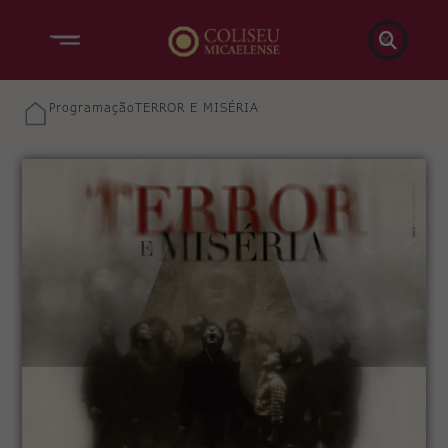

Programação
TERROR E MISÉRIA