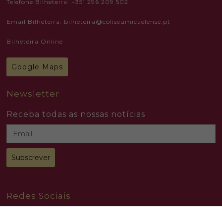
Telefone Bilheteira: +351 296 209 502
Email Bilheteira: bilheteira@coliseumicaelense.pt
Bilheteira Online
Google Maps
Newsletter
Receba todas as nossas notícias
Redes Sociais