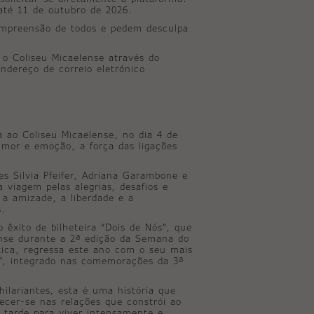
até 11 de outubro de 2026.
ompreensão de todos e pedem desculpa
 o Coliseu Micaelense através do
ndereço de correio eletrónico
ao Coliseu Micaelense, no dia 4 de
mor e emoção, a força das ligações
s Silvia Pfeifer, Adriana Garambone e
viagem pelas alegrias, desafios e
 a amizade, a liberdade e a
s.
 êxito de bilheteira “Dois de Nós”, que
ense durante a 2ª edição da Semana do
tica, regressa este ano com o seu mais
”, integrado nas comemorações da 3ª
hilariantes, esta é uma história que
nhecer-se nas relações que constrói ao
 tarde para viver intensamente e