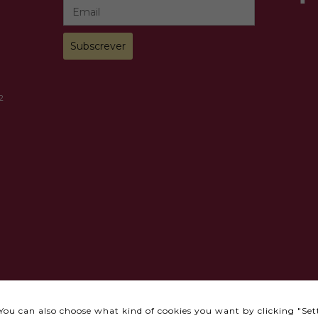
how the
website is
used.
Experience
In order for
our website
2
to perform
as well as
possible
during your
visit. If you
refuse these
cookies,
some
functionality
will
disappear
from the
website.
Marketing
s
Accional
By sharing
your
". You can also choose what kind of cookies you want by clicking "Set
interests
 Privacidade
Política de Cookies
Livro de Reclamações