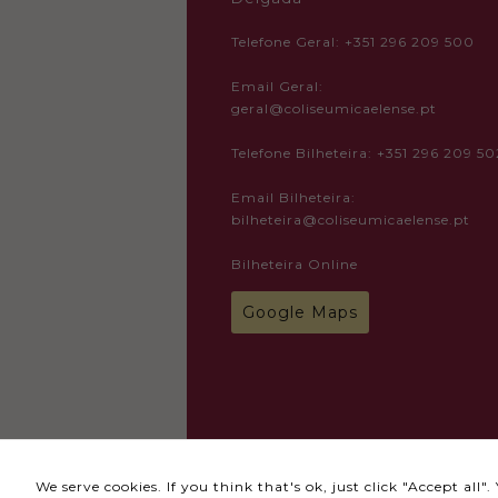
Telefone Geral: +351 296 209 500
Email Geral:
geral@coliseumicaelense.pt
Telefone Bilheteira: +351 296 209 50
Email Bilheteira:
bilheteira@coliseumicaelense.pt
Bilheteira Online
Google Maps
© 2024 Todos os direitos reservado
We serve cookies. If you think that's ok, just click "Accept all
Termos e Condições
Política de