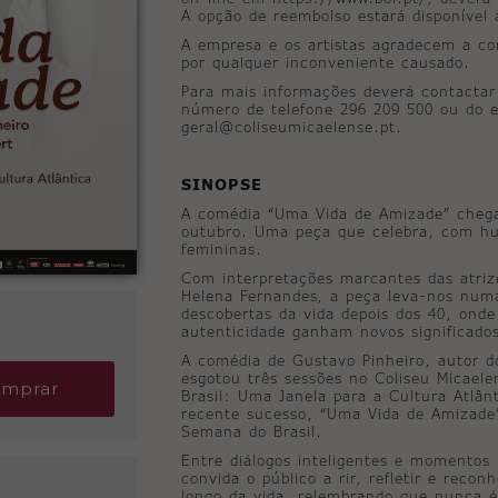
A opção de reembolso estará disponível 
A empresa e os artistas agradecem a c
por qualquer inconveniente causado.
Para mais informações deverá contactar
número de telefone 296 209 500 ou do e
geral@coliseumicaelense.pt.
SINOPSE
A comédia “Uma Vida de Amizade” chega 
outubro. Uma peça que celebra, com hu
femininas.
Com interpretações marcantes das atrize
Helena Fernandes, a peça leva-nos numa 
descobertas da vida depois dos 40, onde
autenticidade ganham novos significado
A comédia de Gustavo Pinheiro, autor do
esgotou três sessões no Coliseu Micael
mprar
Brasil: Uma Janela para a Cultura Atlân
recente sucesso, “Uma Vida de Amizade
Semana do Brasil.
Entre diálogos inteligentes e momentos 
convida o público a rir, refletir e reco
longo da vida, relembrando que nunca é