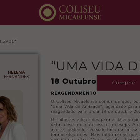
MIZADE”
“UMA VIDA D
18 Outubro
Comprar
REAGENDAMENTO
O Coliseu Micaelense comunica que, por
“Uma Vida de Amizade”, agendado para o
reagendado para o dia 18 de outubro 20
Os bilhetes adquiridos para a data origi
data, caso o cliente assim o deseje. A 
aceite, podendo ser solicitado na nossa b
foram adquiridos. Mais informamos que,
on-line em https://www.bol.pt/, deverá 