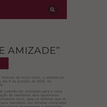

E AMIZADE”
 motivos de força maior, o espetáculo
 dia 4 de outubro de 2026, foi
26.
nal poderão ser utilizados para a nova
opção de reembolso será igualmente
ilheteira local, para os bilhetes que lá
 para reembolso dos bilhetes comprados
solicitar-se diretamente à plataforma.