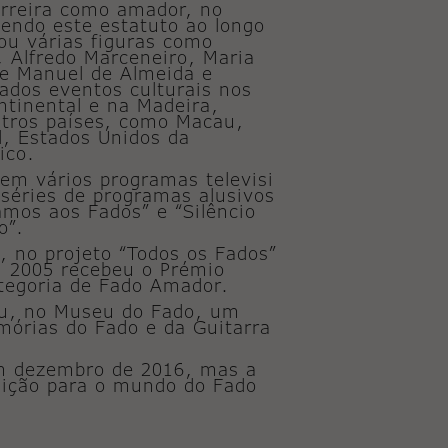
arreira como amador, no
endo este estatuto ao longo
u várias figuras como
s, Alfredo Marceneiro, Maria
 e Manuel de Almeida e
cados eventos culturais nos
ntinental e na Madeira,
ros países, como Macau,
il, Estados Unidos da
ico.
 em vários programas televisi
 séries de programas alusivos
amos aos Fados” e “Silêncio
o”.
, no projeto “Todos os Fados”
em 2005 recebeu o Prémio
tegoria de Fado Amador.
zou, no Museu do Fado, um
mórias do Fado e da Guitarra
em dezembro de 2016, mas a
uição para o mundo do Fado