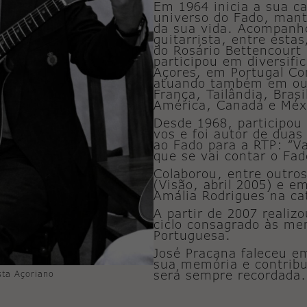
Em 1964 inicia a sua c
universo do Fado, mant
da sua vida. Acompanho
guitarrista, entre esta
do Rosário Bettencourt
participou em diversifi
Açores, em Portugal Co
atuando também em out
França, Tailândia, Bras
América, Canadá e Méx
Desde 1968, participou
vos e foi autor de duas
ao Fado para a RTP: “V
que se vai contar o Fad
Colaborou, entre outros
(Visão, abril 2005) e 
Amália Rodrigues na ca
A partir de 2007 reali
ciclo consagrado às me
Portuguesa.
José Pracana faleceu 
sua memória e contrib
será sempre recordada.
sta Açoriano