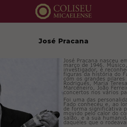
José Pracana
José Pracana nasceu em
março de 1946. Músico, 
investigador, é reconh
figuras da história do 
com os grandes pilares 
Rodrigues, Maria Teres
Marceneiro, João Ferrei
concertos nos vários p
Foi uma das personalid
Fado conheceu e, ao lo
de forma significativa p
movido pelo calor do co
salão, e a sua humanid
daqueles que o rodeav