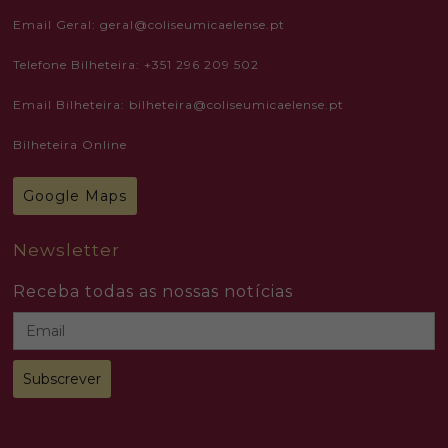
Necessary
Email Geral: geral@coliseumicaelense.pt
These
cookies
are not
Telefone Bilheteira: +351 296 209 502
optional.
They are
needed
Email Bilheteira: bilheteira@coliseumicaelense.pt
for the
website to
Bilheteira Online
function.
Google Maps
Statistics
In order for
us to
Newsletter
improve the
website's
functionality
Receba todas as nossas notícias
and
structure,
based on
how the
website is
used.
Experience