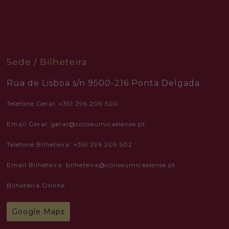
how the
website is
used.
Experience
In order for
Sede / Bilheteira
our website
to perform
as well as
Rua de Lisboa s/n 9500-216 Ponta Delgada
possible
during your
Telefone Geral: +351 296 209 500
visit. If you
refuse these
cookies,
Email Geral: geral@coliseumicaelense.pt
some
functionality
will
Telefone Bilheteira: +351 296 209 502
disappear
from the
Email Bilheteira: bilheteira@coliseumicaelense.pt
website.
Bilheteira Online
Marketing
By sharing
Google Maps
your
interests
and