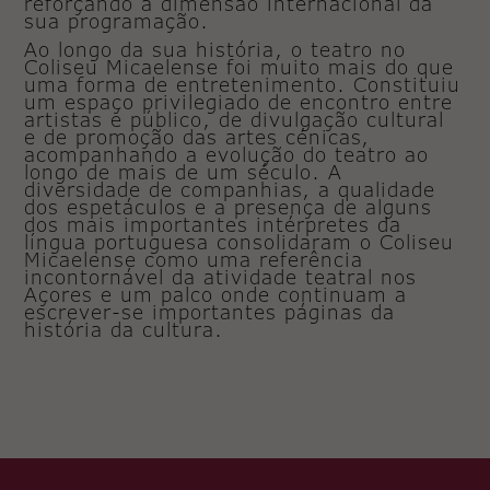
reforçando a dimensão internacional da
sua programação.
Ao longo da sua história, o teatro no
Coliseu Micaelense foi muito mais do que
uma forma de entretenimento. Constituiu
um espaço privilegiado de encontro entre
artistas e público, de divulgação cultural
Necessary
e de promoção das artes cénicas,
These
acompanhando a evolução do teatro ao
cookies
longo de mais de um século. A
are not
diversidade de companhias, a qualidade
optional.
dos espetáculos e a presença de alguns
They are
dos mais importantes intérpretes da
needed
língua portuguesa consolidaram o Coliseu
for the
Micaelense como uma referência
website to
incontornável da atividade teatral nos
function.
Açores e um palco onde continuam a
escrever-se importantes páginas da
história da cultura.
Statistics
In order for
us to
improve the
website's
functionality
and
structure,
based on