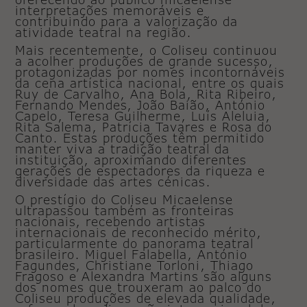
interpretações memoráveis e
contribuindo para a valorização da
atividade teatral na região.
Mais recentemente, o Coliseu continuou
a acolher produções de grande sucesso,
protagonizadas por nomes incontornáveis
da cena artística nacional, entre os quais
Ruy de Carvalho, Ana Bola, Rita Ribeiro,
Fernando Mendes, João Baião, António
Capelo, Teresa Guilherme, Luís Aleluia,
Rita Salema, Patrícia Tavares e Rosa do
Canto. Estas produções têm permitido
manter viva a tradição teatral da
instituição, aproximando diferentes
gerações de espectadores da riqueza e
diversidade das artes cénicas.
O prestígio do Coliseu Micaelense
ultrapassou também as fronteiras
nacionais, recebendo artistas
internacionais de reconhecido mérito,
particularmente do panorama teatral
brasileiro. Miguel Falabella, António
Fagundes, Christiane Torloni, Thiago
Fragoso e Alexandra Martins são alguns
dos nomes que trouxeram ao palco do
Coliseu produções de elevada qualidade,