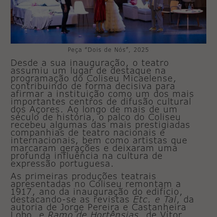
Peça “Dois de Nós”, 2025
Desde a sua inauguração, o teatro
assumiu um lugar de destaque na
programação do Coliseu Micaelense,
contribuindo de forma decisiva para
afirmar a instituição como um dos mais
importantes centros de difusão cultural
dos Açores. Ao longo de mais de um
século de história, o palco do Coliseu
recebeu algumas das mais prestigiadas
companhias de teatro nacionais e
internacionais, bem como artistas que
marcaram gerações e deixaram uma
profunda influência na cultura de
expressão portuguesa.
As primeiras produções teatrais
apresentadas no Coliseu remontam a
1917, ano da inauguração do edifício,
destacando-se as revistas
Etc. e Tal
, da
autoria de Jorge Pereira e Castanheira
Lobo, e
Ramo de Hortênsias
, de Vítor