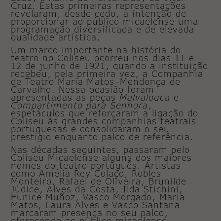
Cruz. Estas primeiras representações
revelaram, desde cedo, a intenção de
proporcionar ao público micaelense uma
programação diversificada e de elevada
qualidade artística.
Um marco importante na história do
teatro no Coliseu ocorreu nos dias 11 e
12 de junho de 1921, quando a instituição
recebeu, pela primeira vez, a Companhia
de Teatro Maria Matos–Mendonça de
Carvalho. Nessa ocasião foram
apresentadas as peças
Malvalouca
e
Compartimento para Senhora
,
espetáculos que reforçaram a ligação do
Coliseu às grandes companhias teatrais
portuguesas e consolidaram o seu
prestígio enquanto palco de referência.
Nas décadas seguintes, passaram pelo
Coliseu Micaelense alguns dos maiores
nomes do teatro português. Artistas
como Amélia Rey Colaço, Robles
Monteiro, Rafael de Oliveira, Brunilde
Júdice, Alves da Costa, Ilda Stichini,
Eunice Muñoz, Vasco Morgado, Maria
Matos, Laura Alves e Vasco Santana
marcaram presença no seu palco,
oferecendo ao público micaelense