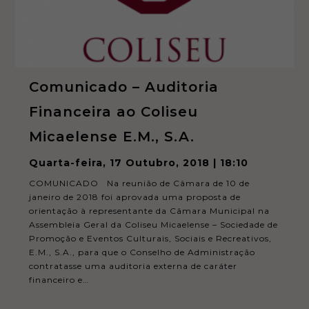
In order for
our website
to perform
as well as
possible
during your
visit. If you
refuse these
Comunicado – Auditoria
cookies,
some
functionality
Financeira ao Coliseu
will
disappear
Micaelense E.M., S.A.
from the
website.
Quarta-feira, 17 Outubro, 2018 | 18:10
COMUNICADO Na reunião de Câmara de 10 de
Marketing
janeiro de 2018 foi aprovada uma proposta de
By sharing
orientação à representante da Câmara Municipal na
your
interests
Assembleia Geral da Coliseu Micaelense – Sociedade de
and
Promoção e Eventos Culturais, Sociais e Recreativos,
behavior as
E.M., S.A., para que o Conselho de Administração
you visit our
site, you
contratasse uma auditoria externa de caráter
increase the
financeiro e…
chance of
seeing
personalized