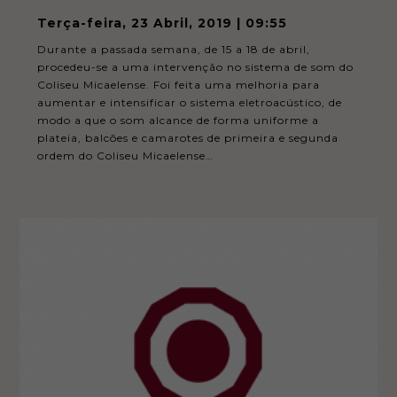
Necessary
Terça-feira, 23 Abril, 2019 | 09:55
These
cookies
are not
Durante a passada semana, de 15 a 18 de abril,
optional.
procedeu-se a uma intervenção no sistema de som do
They are
Coliseu Micaelense. Foi feita uma melhoria para
needed
for the
aumentar e intensificar o sistema eletroacústico, de
website to
modo a que o som alcance de forma uniforme a
function.
plateia, balcões e camarotes de primeira e segunda
ordem do Coliseu Micaelense…
Statistics
In order for
us to
improve the
website's
functionality
and
structure,
based on
how the
website is
used.
Experience